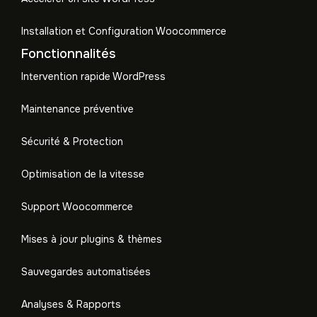
Installation et Configuration Woocommerce
Fonctionnalités
Intervention rapide WordPress
Maintenance préventive
Sécurité & Protection
Optimisation de la vitesse
Support Woocommerce
Mises à jour plugins & thèmes
Sauvegardes automatisées
Analyses & Rapports