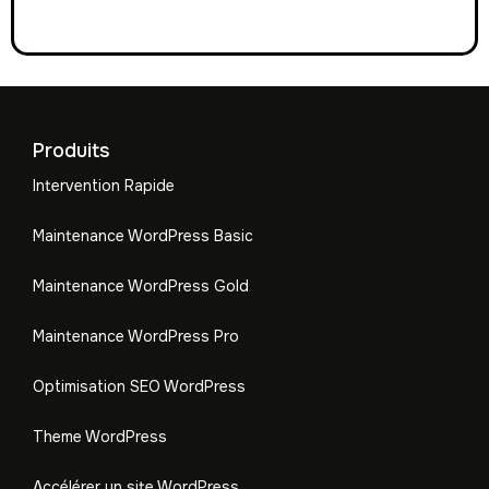
Produits
Intervention Rapide
Maintenance WordPress Basic
Maintenance WordPress Gold
Maintenance WordPress Pro
Optimisation SEO WordPress
Theme WordPress
Accélérer un site WordPress