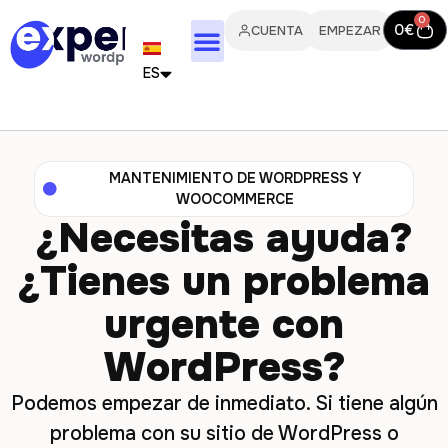
0
0
€
CUENTA
EMPEZAR
ES
FR
EN
MANTENIMIENTO DE WORDPRESS Y
WOOCOMMERCE
IT
¿Necesitas ayuda?
PT
¿Tienes un problema
DE
urgente con
WordPress?
NL
Podemos empezar de inmediato. Si tiene algún
problema con su sitio de WordPress o