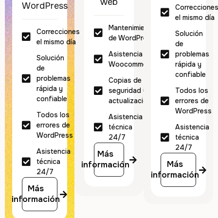
web
WordPress
Correccione
el mismo día
Mantenimiento
Correcciones
Solución
de WordPress
el mismo día
de
Asistencia
problemas
Solución
Woocommerce
rápida y
de
confiable
problemas
Copias de
rápida y
seguridad y
Todos los
confiable
actualizaciones
errores de
WordPress
Todos los
Asistencia
errores de
técnica
Asistencia
WordPress
24/7
técnica
24/7
Asistencia
Más
técnica
Más
información
24/7
información
Más
información