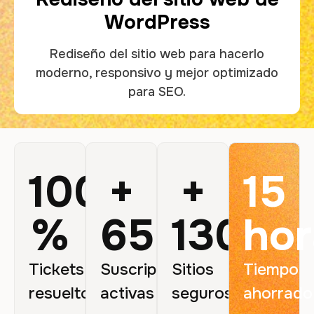
WordPress
Rediseño del sitio web para hacerlo
moderno, responsivo y mejor optimizado
para SEO.
100
+
+
15
%
65
130
hor
Tickets
Suscripciones
Sitios
Tiempo
resueltos
activas
seguros
ahorrado