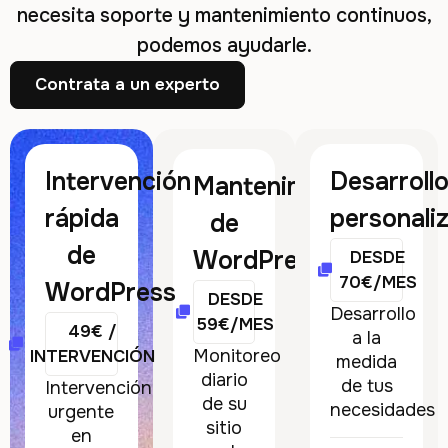
necesita soporte y mantenimiento continuos,
podemos ayudarle.
Contrata a un experto
Intervención
Desarroll
Mantenimiento
rápida
personali
de
de
WordPress
DESDE
70€/MES
WordPress
DESDE
Desarrollo
59€/MES
49€ /
a la
Monitoreo
INTERVENCIÓN
medida
diario
de tus
Intervención
de su
necesidades
urgente
sitio
en