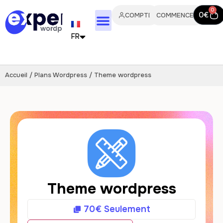
0
0
€
COMPTE
COMMENCER
FR
EN
Accueil
/
Plans Wordpress
/ Theme wordpress
IT
PT
ES
DE
NL
Theme wordpress
70
€
Seulement