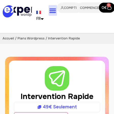
0
0
€
COMPTE
COMMENCER
FR
EN
Accueil
/
Plans Wordpress
/ Intervention Rapide
IT
PT
ES
DE
NL
Intervention Rapide
49
€
Seulement