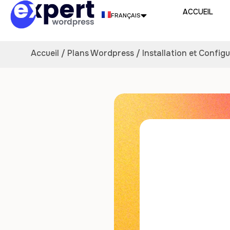
ACCUEIL
FRANÇAIS
ENGLISH
Accueil
/
Plans Wordpress
/ Installation et Conf
ITALIANO
PORTUGUÊS
ESPAÑOL
DEUTSCH
NEDERLANDS