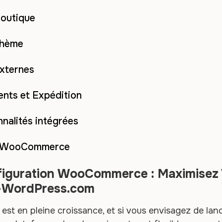
boutique
thème
externes
nts et Expédition
nnalités intégrées
e WooCommerce
nfiguration WooCommerce : Maximisez
t-WordPress.com
st en pleine croissance, et si vous envisagez de lanc