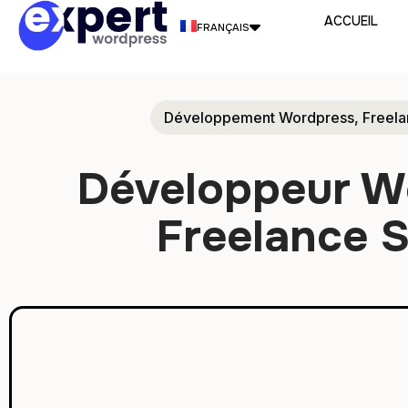
ACCUEIL
FRANÇAIS
ENGLISH
Développement Wordpress
,
Freel
ITALIANO
PORTUGUÊS
Développeur W
ESPAÑOL
Freelance S
DEUTSCH
NEDERLANDS