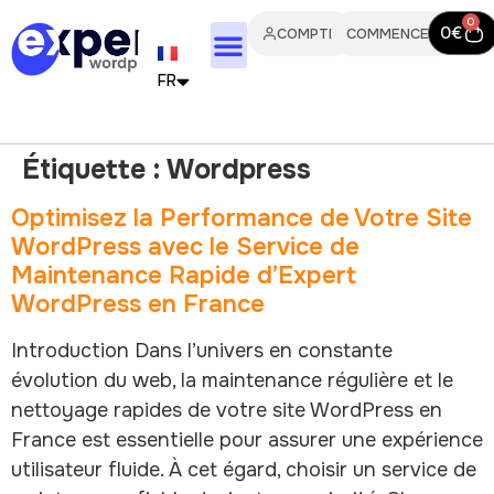
0
0
€
COMPTE
COMMENCER
FR
EN
Étiquette :
Wordpress
IT
Optimisez la Performance de Votre Site
PT
WordPress avec le Service de
Maintenance Rapide d’Expert
ES
WordPress en France
DE
Introduction Dans l’univers en constante
évolution du web, la maintenance régulière et le
NL
nettoyage rapides de votre site WordPress en
France est essentielle pour assurer une expérience
utilisateur fluide. À cet égard, choisir un service de