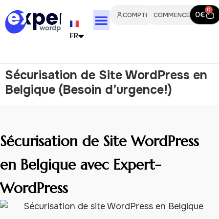
0
0
€
COMPTE
COMMENCER
FR
EN
Sécurisation de Site WordPress en
IT
Belgique (Besoin d’urgence!)
PT
ES
Sécurisation de Site WordPress
DE
en Belgique avec Expert-
NL
WordPress