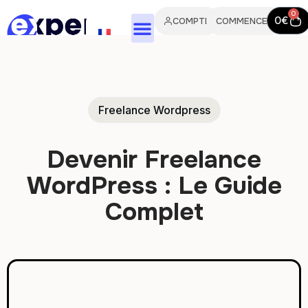
0
0
€
COMPTE
COMMENCER
FR
EN
Freelance Wordpress
IT
PT
Devenir Freelance
WordPress : Le Guide
ES
Complet
DE
NL