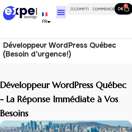
0
0
€
COMPTE
COMMENCER
FR
EN
Développeur WordPress Québec
IT
(Besoin d’urgence!)
PT
ES
Développeur WordPress Québec
DE
- La Réponse Immédiate à Vos
NL
Besoins