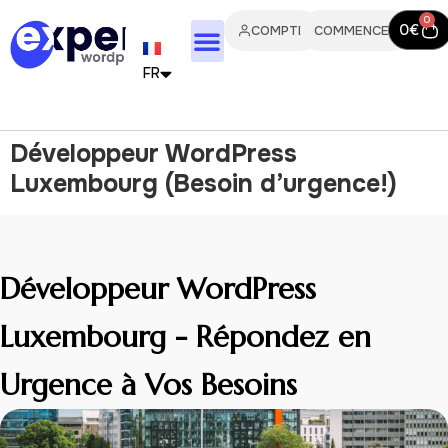
0
0
€
COMPTE
COMMENCER
FR
EN
Développeur WordPress
IT
Luxembourg (Besoin d’urgence!)
PT
ES
Développeur WordPress
DE
Luxembourg - Répondez en
NL
Urgence à Vos Besoins