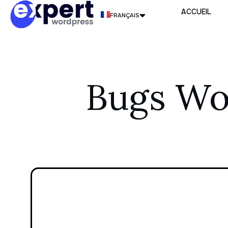
ACCUEIL
FRANÇAIS
ENGLISH
ITALIANO
Bugs Wo
PORTUGUÊS
ESPAÑOL
DEUTSCH
NEDERLANDS