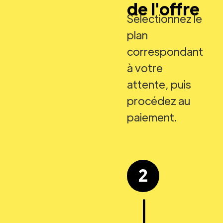
de l'offre
Sélectionnez le
plan
correspondant
à votre
attente, puis
procédez au
paiement.
2
|