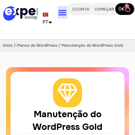
0
0
€
CONTA
COMEÇAR
PT
FR
Início
/
Planos do WordPress
/ Manutenção do WordPress Gold
EN
IT
ES
DE
NL
Manutenção do
WordPress Gold