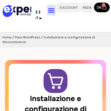
0
0
€
ACCOUNT
INIZIA
IT
FR
Home
/
Piani WordPress
/ Installazione e configurazione di
EN
Woocommerce
PT
ES
DE
NL
Installazione e
configurazione di