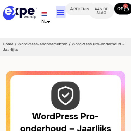
0
0
€
REKENING
AAN DE
SLAG
NL
FR
Home
/
WordPress-abonnementen
/ WordPress Pro-onderhoud –
EN
Jaarlijks
IT
PT
ES
DE
WordPress Pro-
onderhoud – Jaarlijks