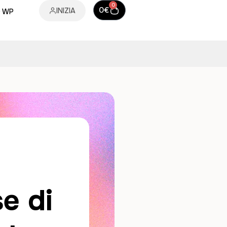
0
0
€
INIZIA
O WP
e di