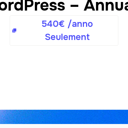
rdPress – Annu
540
€
/anno
Seulement