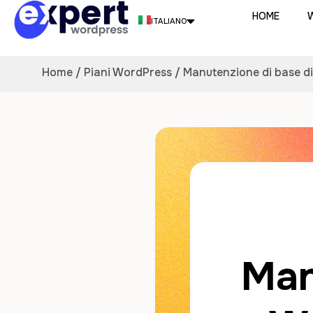
HOME
W
ITALIANO
FRANÇAIS
Home
/
Piani WordPress
/ Manutenzione di base d
ENGLISH
PORTUGUÊS
ESPAÑOL
DEUTSCH
NEDERLANDS
Man