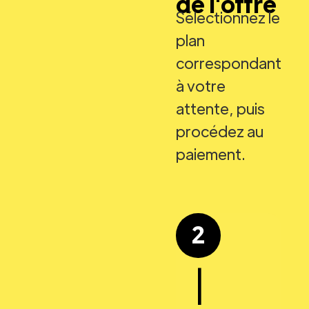
de l'offre
Sélectionnez le
plan
correspondant
à votre
attente, puis
procédez au
paiement.
2
|