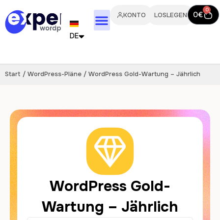
0
0
€
KONTO
LOSLEGEN
DE
FR
Start
/
WordPress-Pläne
/ WordPress Gold-Wartung – Jährlich
EN
IT
PT
ES
NL
WordPress Gold-
Wartung – Jährlich